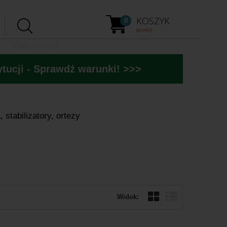
KOSZYK
0
(pusty)
tucji - Sprawdź warunki! >>>
 stabilizatory, ortezy
Widok: