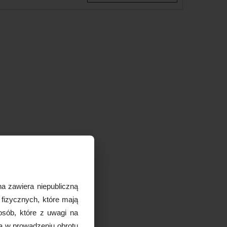
a zawiera niepubliczną
 fizycznych, które mają
osób, które z uwagi na
ą w prowadzeniu obrotu