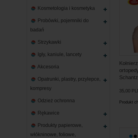
Kosmetologia i kosmetyka
Probówki, pojemniki do
badań
Strzykawki
Igły, kaniule, lancety
Kołnier
Akcesoria
ortoped
Schantz
Opatrunki, plastry, przylepce,
kompresy
35,00 P
Odzież ochronna
Produkt c
Rękawice
Produkty papierowe,
włókninowe, foliowe,