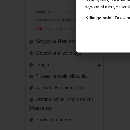
wyrobami medycznymi
Laski, kule, balkoniki, akcesoria
Klikając pole „Tak – 
Mobility, rehabilitacja, ćwiczenia
Ortopedia, stabilizatory, ortezy
Medycyna Naturalna
Weterynaria, zwierzęta
Drogeria
Fitness, crossfit, siłownia
Ratownictwo medyczne
Ostatnie sztuki, krótki termin
(Przecena)
Pomysł na prezent