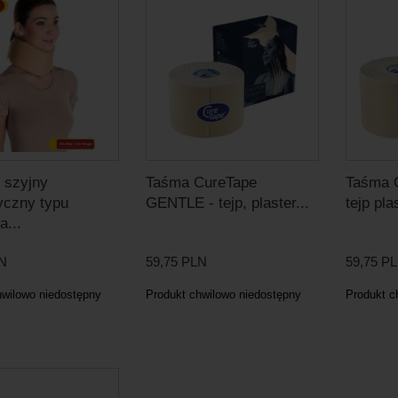
z szyjny
Taśma CureTape
Taśma C
yczny typu
GENTLE - tejp, plaster...
tejp pla
a...
LN
59,75 PLN
59,75 P
hwilowo niedostępny
Produkt chwilowo niedostępny
Produkt c