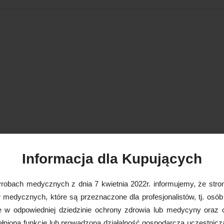
Informacja dla Kupujących
robach medycznych z dnia 7 kwietnia 2022r. informujemy, że stron
medycznych, które są przeznaczone dla profesjonalistów, tj. osób
e w odpowiedniej dziedzinie ochrony zdrowia lub medycyny oraz 
nioną funkcję lub prowadzoną działalność gospodarczą uczestnicz