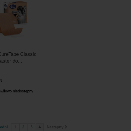
ureTape Classic
laster do...
LN
hwilowo niedostępny
edni
1
2
3
4
Następny