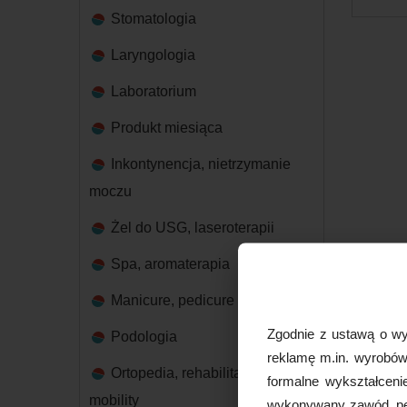
Stomatologia
Laryngologia
Laboratorium
Produkt miesiąca
Inkontynencja, nietrzymanie
moczu
Żel do USG, laseroterapii
Spa, aromaterapia
Manicure, pedicure
Zgodnie z ustawą o wy
Podologia
reklamę m.in. wyrobów 
Ortopedia, rehabilitacja,
formalne wykształceni
mobility
wykonywany zawód, peł