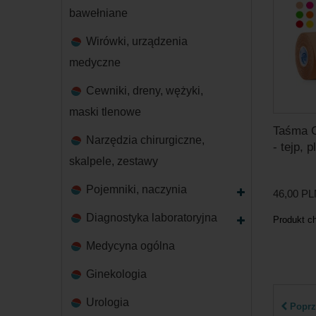
bawełniane
Wirówki, urządzenia
medyczne
Cewniki, dreny, wężyki,
maski tlenowe
Taśma C
Narzędzia chirurgiczne,
- tejp, p
skalpele, zestawy
Pojemniki, naczynia
46,00 P
Diagnostyka laboratoryjna
Produkt c
Medycyna ogólna
Ginekologia
Urologia
Poprz