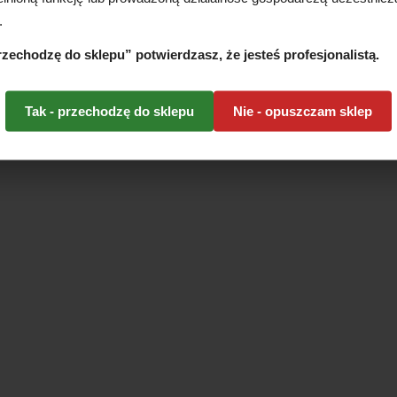
.
przechodzę do sklepu” potwierdzasz, że jesteś profesjonalistą.
Tak - przechodzę do sklepu
Nie - opuszczam sklep