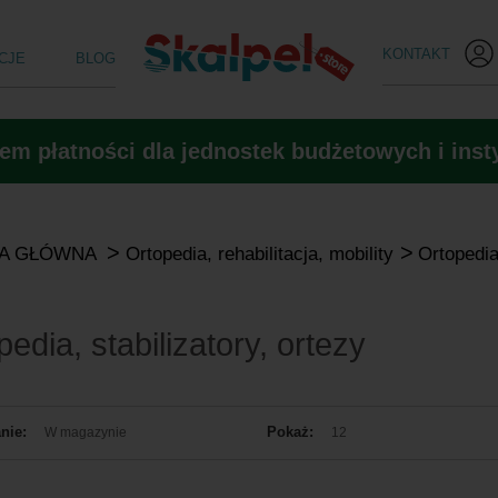
KONTAKT
CJE
BLOG
m płatności dla jednostek budżetowych i insty
>
>
A GŁÓWNA
Ortopedia, rehabilitacja, mobility
Ortopedia,
pedia, stabilizatory, ortezy
nie:
Pokaż:
W magazynie
12