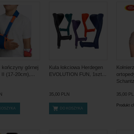
 kończyny górnej
Kula łokciowa Herdegen
Kołnier
I (17-20cm),...
EVOLUTION FUN, 1szt...
ortoped
Schantz
LN
35,00 PLN
35,00 P
Produkt c
KOSZYKA
DO KOSZYKA