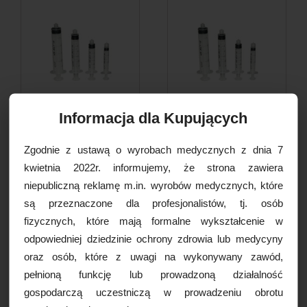
Informacja dla Kupujących
Strzykawka 3cz. KD-JECT III
Strzykawka 3cz. KD-JECT III
luer lock 2ml,...
luer lock 3ml,...
Zgodnie z ustawą o wyrobach medycznych z dnia 7
32,00 PLN
35,00 PLN
kwietnia 2022r. informujemy, że strona zawiera
niepubliczną reklamę m.in. wyrobów medycznych, które
DO KOSZYKA
DO KOSZYKA
są przeznaczone dla profesjonalistów, tj. osób
fizycznych, które mają formalne wykształcenie w
odpowiedniej dziedzinie ochrony zdrowia lub medycyny
oraz osób, które z uwagi na wykonywany zawód,
pełnioną funkcję lub prowadzoną działalność
gospodarczą uczestniczą w prowadzeniu obrotu