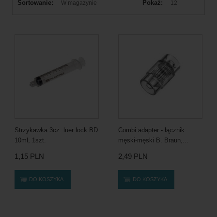
Sortowanie:
Pokaż:
W magazynie
12
Strzykawka 3cz. luer lock BD
Combi adapter - łącznik
10ml, 1szt.
męski-męski B. Braun,...
1,15 PLN
2,49 PLN
DO KOSZYKA
DO KOSZYKA