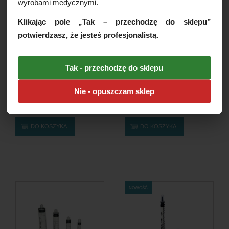
wyrobami medycznymi.
Klikając pole „Tak – przechodzę do sklepu”
potwierdzasz, że jesteś profesjonalistą.
Tak - przechodzę do sklepu
Strzykawka 2cz. luer slip
Strzykawka 2cz. luer slip 2ml
10ml BD Discardit,...
BD Discardit,...
Nie - opuszczam sklep
35,00 PLN
19,50 PLN
DO KOSZYKA
DO KOSZYKA
NOWOŚĆ