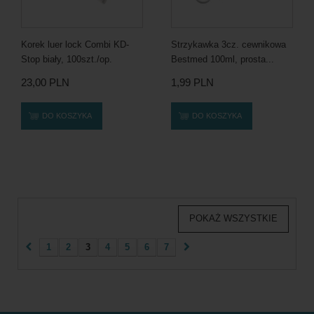
Korek luer lock Combi KD-
Strzykawka 3cz. cewnikowa
Stop biały, 100szt./op.
Bestmed 100ml, prosta...
23,00 PLN
1,99 PLN
DO KOSZYKA
DO KOSZYKA
POKAŻ WSZYSTKIE
1
2
3
4
5
6
7